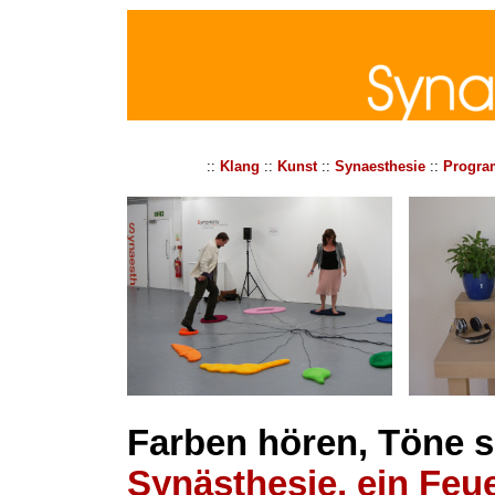
::
Klang
::
Kunst
::
Synaesthesie
::
Progr
Farben hören, Töne 
Synästhesie, ein Feu