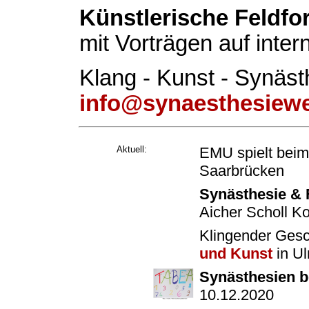
Künstlerische Feldf
mit Vorträgen auf inte
Klang - Kunst - Synäst
info@synaesthesiewe
Aktuell:
EMU spielt bei
Saarbrücken
Synästhesie &
Aicher Scholl K
Klingender Ges
und Kunst
in U
Synästhesien b
10.12.2020