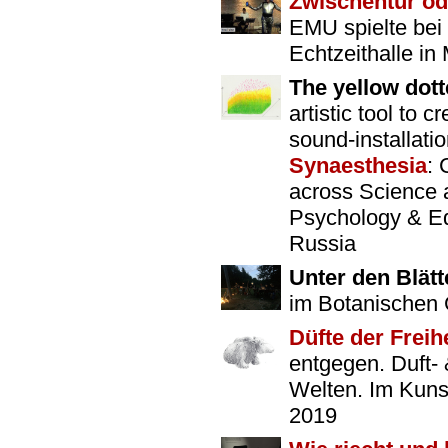
Zwischentür od
EMU spielte bei
Echtzeithalle i
The yellow dot
artistic tool to 
sound-installatio
Synaesthesia
: 
across Science 
Psychology & Ed
Russia
Unter den Blätt
im Botanischen G
Düfte der Freih
entgegen. Duft- 
Welten. Im Kuns
2019