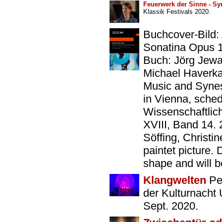
Feuerwerk der Sinne - Sy
Klassik Festivals 2020.
Buchcover-Bild:
Sonatina Opus 11
Buch: Jörg Jewa
Michael Haverka
Music and Synes
in Vienna, sched
Wissenschaftlic
XVIII, Band 14.
Söffing, Christin
paintet picture.
shape and will b
Klangwelten
Pet
der Kulturnacht 
Sept. 2020.